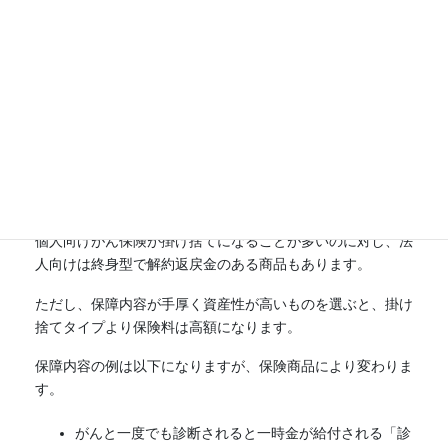
等費用
行使のための費用
保険会社の要求などに被保険者が応じてか
協力費用
かった費用
がん保険
がん保険は、がんによる入院や死亡を保障する保険です。
個人向けがん保険が掛け捨てになることが多いのに対し、法
人向けは終身型で解約返戻金のある商品もあります。
ただし、保障内容が手厚く資産性が高いものを選ぶと、掛け
捨てタイプより保険料は高額になります。
保障内容の例は以下になりますが、保険商品により変わりま
す。
がんと一度でも診断されると一時金が給付される「診