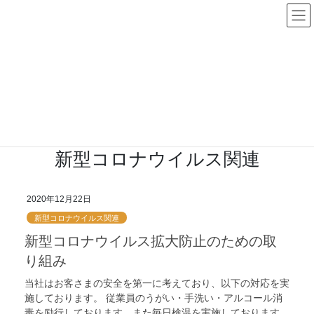
コ
ナ
ン
ビ
テ
ゲ
ン
ー
お役立ち記事
ツ
シ
に
ョ
移
ン
動
に
HOME
お役立ち記事
お役立ち情報
新型コロナウイルス関連
移
動
新型コロナウイルス関連
2020年12月22日
新型コロナウイルス関連
新型コロナウイルス拡大防止のための取
り組み
当社はお客さまの安全を第一に考えており、以下の対応を実
施しております。 従業員のうがい・手洗い・アルコール消
毒を励行しております。また毎日検温を実施しております。