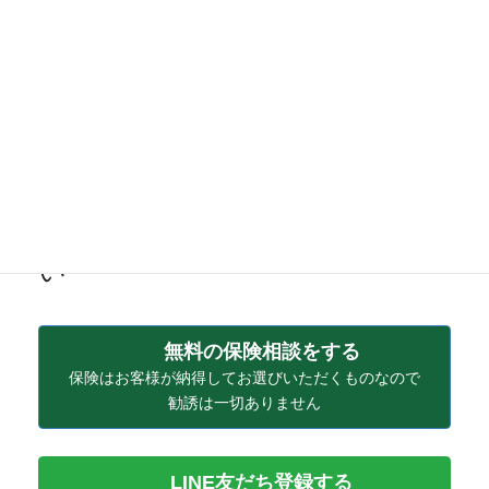
もし保険に加入されている場合は保険証券をご用意いただけ
ると、
より具体的なお話ができると思います。
対面相談＆オンライン相談
いつでもお気軽にご連絡くださ
い
無料の保険相談をする
保険はお客様が納得してお選びいただくものなので
勧誘は一切ありません
LINE友だち登録する