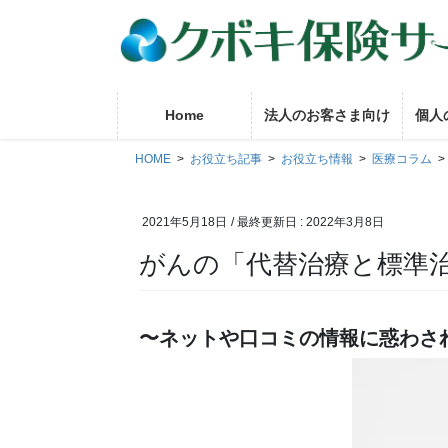
コ
ナ
ン
ビ
テ
ゲ
ン
ー
ツ
シ
Home
法人のお客さま向け
個人
に
ョ
移
ン
HOME
お役立ち記事
お役立ち情報
医療コラム
動
に
移
2021年5月18日
/ 最終更新日 :
2022年3月8日
動
がんの「代替治療と標準
〜ネットや口コミの情報に惑わさ